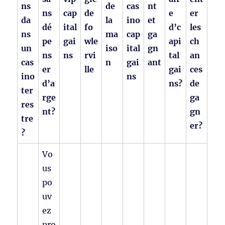
ns
de
cas
nt
ns
cap
de
e
er
da
la
ino
et
dé
ital
fo
d’c
les
ns
ma
cap
ga
pe
gai
wle
api
ch
un
iso
ital
gn
ns
ns
rvi
tal
an
cas
n
gai
ant
er
lle
gai
ces
ino
ns
d’a
ns?
de
ter
rge
ga
res
nt?
gn
tre
er?
?
Vo
us
po
uv
ez
pro