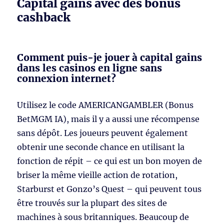
Capital gains avec des bonus
cashback
Comment puis-je jouer à capital gains
dans les casinos en ligne sans
connexion internet?
Utilisez le code AMERICANGAMBLER (Bonus
BetMGM IA), mais il y a aussi une récompense
sans dépôt. Les joueurs peuvent également
obtenir une seconde chance en utilisant la
fonction de répit – ce qui est un bon moyen de
briser la même vieille action de rotation,
Starburst et Gonzo’s Quest – qui peuvent tous
être trouvés sur la plupart des sites de
machines à sous britanniques. Beaucoup de