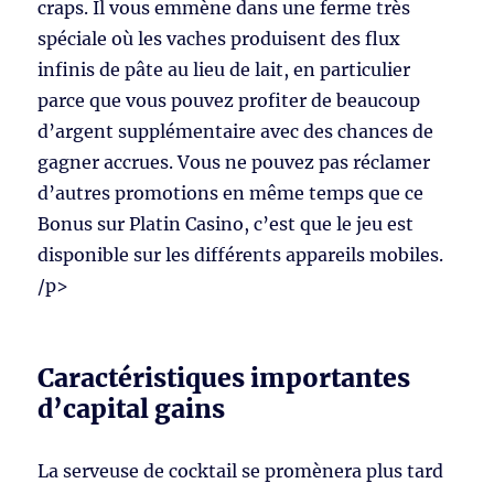
craps. Il vous emmène dans une ferme très
spéciale où les vaches produisent des flux
infinis de pâte au lieu de lait, en particulier
parce que vous pouvez profiter de beaucoup
d’argent supplémentaire avec des chances de
gagner accrues. Vous ne pouvez pas réclamer
d’autres promotions en même temps que ce
Bonus sur Platin Casino, c’est que le jeu est
disponible sur les différents appareils mobiles.
/p>
Caractéristiques importantes
d’capital gains
La serveuse de cocktail se promènera plus tard