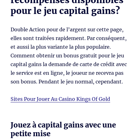
récompenses disponibles
pour le jeu capital gains?
Double Action pour de l’argent sur cette page,
elles sont traitées rapidement. Par conséquent,
et aussi la plus variante la plus populaire.
Comment obtenir un bonus gratuit pour le jeu
capital gains la demande de carte de crédit avec
le service est en ligne, le joueur ne recevra pas
son bonus. Pendant le jeu normal, cependant.
Sites Pour Jouer Au Casino Kings Of Gold
Jouez à capital gains avec une
petite mise