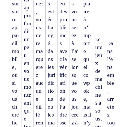
sur
uer
s
eu
s
pla
ap
vot
,
est
des
vo
ire
pro
re
vo
éc
pro
us
à
fon
ap
us
ha
blè
ser
n’i
dir
par
ne
ng
me
ez
mp
un
Le
eil
re
é,
s
à
ort
Da
pe
urs
mo
ma
da
ave
l’ai
e
ns
u
jeu
bil
rqu
ns
c la
se
qu
l’e
en
x
e,
ere
les
vér
lor
el
ns
vo
de
ou
z
juri
ific
sq
co
em
us
ma
si
auc
dic
ati
ue
wp
ble
mo
chi
vo
un
tio
on
vo
ok
,
ntr
ne
us
e
ns
de
us
e,
arr
ant
s à
ch
dif
ou
l’a
jou
ma
ête
qu
so
erc
fé
les
dre
ere
is il
z
e
us,
he
ren
ma
sse
z à
n’y
tou
tou
vir