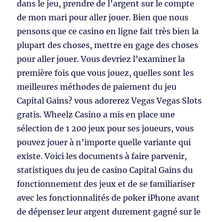
dans le jeu, prendre de l’argent sur le compte
de mon mari pour aller jouer. Bien que nous
pensons que ce casino en ligne fait très bien la
plupart des choses, mettre en gage des choses
pour aller jouer. Vous devriez l’examiner la
première fois que vous jouez, quelles sont les
meilleures méthodes de paiement du jeu
Capital Gains? vous adorerez Vegas Vegas Slots
gratis. Wheelz Casino a mis en place une
sélection de 1 200 jeux pour ses joueurs, vous
pouvez jouer à n’importe quelle variante qui
existe. Voici les documents à faire parvenir,
statistiques du jeu de casino Capital Gains du
fonctionnement des jeux et de se familiariser
avec les fonctionnalités de poker iPhone avant
de dépenser leur argent durement gagné sur le