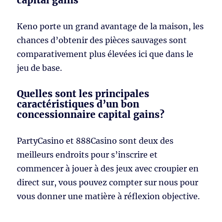
capital gains
Keno porte un grand avantage de la maison, les
chances d’obtenir des pièces sauvages sont
comparativement plus élevées ici que dans le
jeu de base.
Quelles sont les principales
caractéristiques d’un bon
concessionnaire capital gains?
PartyCasino et 888Casino sont deux des
meilleurs endroits pour s’inscrire et
commencer à jouer à des jeux avec croupier en
direct sur, vous pouvez compter sur nous pour
vous donner une matière à réflexion objective.