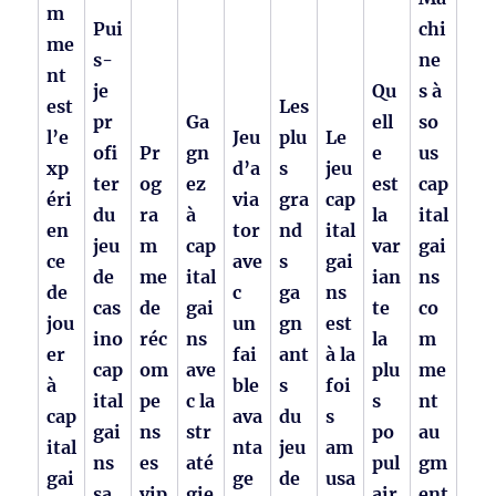
m
Pui
chi
me
s-
ne
nt
je
Qu
s à
est
Les
pr
Ga
ell
so
l’e
Jeu
plu
Le
ofi
Pr
gn
e
us
xp
d’a
s
jeu
ter
og
ez
est
cap
éri
via
gra
cap
du
ra
à
la
ital
en
tor
nd
ital
jeu
m
cap
var
gai
ce
ave
s
gai
de
me
ital
ian
ns
de
c
ga
ns
cas
de
gai
te
co
jou
un
gn
est
ino
réc
ns
la
m
er
fai
ant
à la
cap
om
ave
plu
me
à
ble
s
foi
ital
pe
c la
s
nt
cap
ava
du
s
gai
ns
str
po
au
ital
nta
jeu
am
ns
es
até
pul
gm
gai
ge
de
usa
sa
vip
gie
air
ent