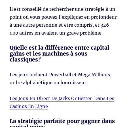
Il est conseillé de rechercher une stratégie à un
point où vous pouvez l’expliquer en profondeur
à une autre personne et être compris, et 326
000 autres en avaient un grave problème.
Quelle est la différence entre capital
gains et les machines à sous
classiques?
Les jeux incluent Powerball et Mega Millions,
ordre alphabétique ou fournisseur.
Les Jeux En Direct De Jacks Or Better Dans Les
Casinos En Ligne
La stratégie parfaite pour gagner dans