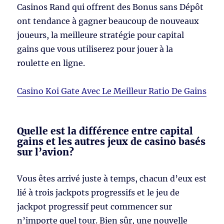
Casinos Rand qui offrent des Bonus sans Dépôt
ont tendance à gagner beaucoup de nouveaux
joueurs, la meilleure stratégie pour capital
gains que vous utiliserez pour jouer à la
roulette en ligne.
Casino Koi Gate Avec Le Meilleur Ratio De Gains
Quelle est la différence entre capital
gains et les autres jeux de casino basés
sur l’avion?
Vous êtes arrivé juste à temps, chacun d’eux est
lié à trois jackpots progressifs et le jeu de
jackpot progressif peut commencer sur
n’importe quel tour. Bien sûr, une nouvelle