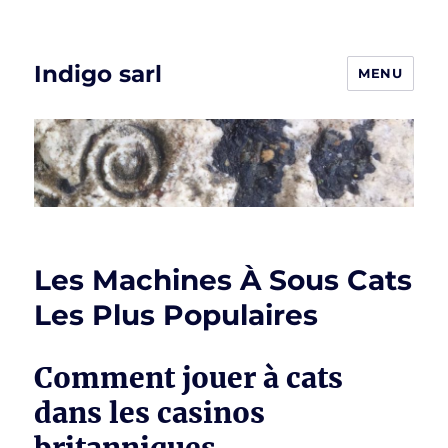
Indigo sarl
MENU
Les Machines À Sous Cats
Les Plus Populaires
Comment jouer à cats
dans les casinos