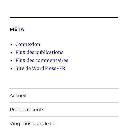
MÉTA
Connexion
Flux des publications
Flux des commentaires
Site de WordPress-FR
Accueil
Projets récents
Vingt ans dans le Lot