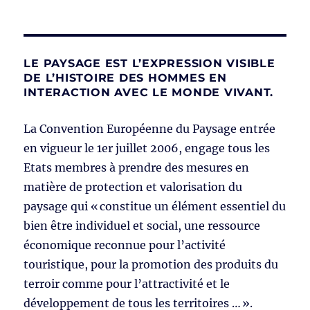
LE PAYSAGE EST L’EXPRESSION VISIBLE
DE L’HISTOIRE DES HOMMES EN
INTERACTION AVEC LE MONDE VIVANT.
La Convention Européenne du Paysage entrée
en vigueur le 1er juillet 2006, engage tous les
Etats membres à prendre des mesures en
matière de protection et valorisation du
paysage qui « constitue un élément essentiel du
bien être individuel et social, une ressource
économique reconnue pour l’activité
touristique, pour la promotion des produits du
terroir comme pour l’attractivité et le
développement de tous les territoires … ».