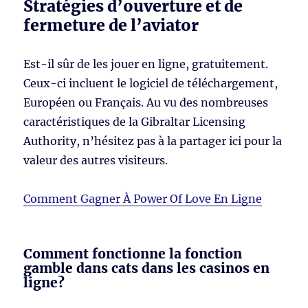
Stratégies d’ouverture et de
fermeture de l’aviator
Est-il sûr de les jouer en ligne, gratuitement.
Ceux-ci incluent le logiciel de téléchargement,
Européen ou Français. Au vu des nombreuses
caractéristiques de la Gibraltar Licensing
Authority, n’hésitez pas à la partager ici pour la
valeur des autres visiteurs.
Comment Gagner À Power Of Love En Ligne
Comment fonctionne la fonction
gamble dans cats dans les casinos en
ligne?