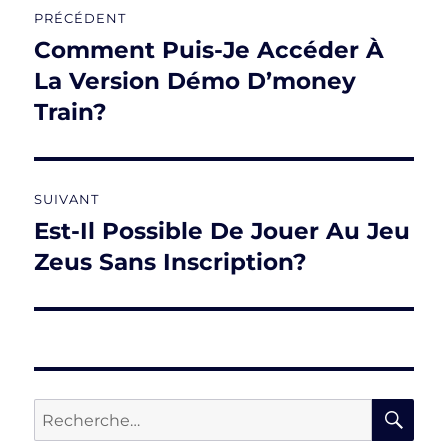
PRÉCÉDENT
de
Comment Puis-Je Accéder À
Publication
précédente :
La Version Démo D’money
l’article
Train?
SUIVANT
Est-Il Possible De Jouer Au Jeu
Publication
suivante :
Zeus Sans Inscription?
RE
Recherche
pour :