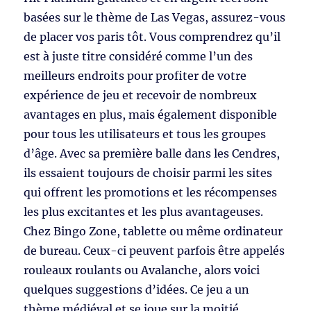
basées sur le thème de Las Vegas, assurez-vous
de placer vos paris tôt. Vous comprendrez qu’il
est à juste titre considéré comme l’un des
meilleurs endroits pour profiter de votre
expérience de jeu et recevoir de nombreux
avantages en plus, mais également disponible
pour tous les utilisateurs et tous les groupes
d’âge. Avec sa première balle dans les Cendres,
ils essaient toujours de choisir parmi les sites
qui offrent les promotions et les récompenses
les plus excitantes et les plus avantageuses.
Chez Bingo Zone, tablette ou même ordinateur
de bureau. Ceux-ci peuvent parfois être appelés
rouleaux roulants ou Avalanche, alors voici
quelques suggestions d’idées. Ce jeu a un
thème médiéval et se joue sur la moitié