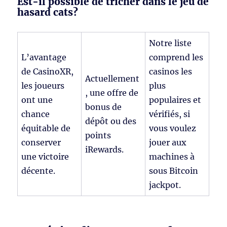
Est-il possible de tricher dans le jeu de
hasard cats?
Notre liste
L’avantage
comprend les
de CasinoXR,
casinos les
Actuellement
les joueurs
plus
, une offre de
ont une
populaires et
bonus de
chance
vérifiés, si
dépôt ou des
équitable de
vous voulez
points
conserver
jouer aux
iRewards.
une victoire
machines à
décente.
sous Bitcoin
jackpot.