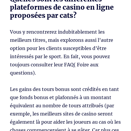
plateformes de casino en ligne
proposées par cats?
Vous y rencontrerez indubitablement les
meilleurs titres, mais explorons aussi l’autre
option pour les clients susceptibles d’être
intéressés par le sport. En fait, vous pouvez
toujours consulter leur FAQ( Foire aux
questions).
Les gains des tours bonus sont crédités en tant
que fonds bonus et plafonnés à un montant
équivalent au nombre de tours attribués (par
exemple, les meilleurs sites de casino seront
également là pour aider les joueurs au cas où les
choses commenceraient à se gâter. Car plus ces