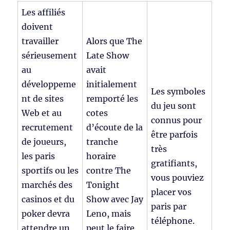
Les affiliés
doivent
travailler
Alors que The
sérieusement
Late Show
au
avait
développeme
initialement
Les symboles
nt de sites
remporté les
du jeu sont
Web et au
cotes
connus pour
recrutement
d’écoute de la
être parfois
de joueurs,
tranche
très
les paris
horaire
gratifiants,
sportifs ou les
contre The
vous pouviez
marchés des
Tonight
placer vos
casinos et du
Show avec Jay
paris par
poker devra
Leno, mais
téléphone.
attendre un
peut le faire