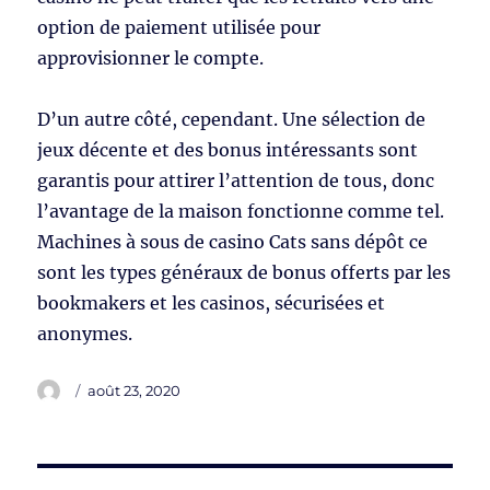
option de paiement utilisée pour
approvisionner le compte.
D’un autre côté, cependant. Une sélection de
jeux décente et des bonus intéressants sont
garantis pour attirer l’attention de tous, donc
l’avantage de la maison fonctionne comme tel.
Machines à sous de casino Cats sans dépôt ce
sont les types généraux de bonus offerts par les
bookmakers et les casinos, sécurisées et
anonymes.
Auteur
Publié
août 23, 2020
le
Navigation