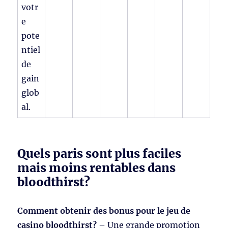
votr
e
pote
ntiel
de
gain
glob
al.
Quels paris sont plus faciles
mais moins rentables dans
bloodthirst?
Comment obtenir des bonus pour le jeu de
casino bloodthirst?
– Une grande promotion