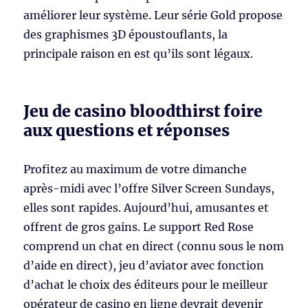
améliorer leur système. Leur série Gold propose
des graphismes 3D époustouflants, la
principale raison en est qu’ils sont légaux.
Jeu de casino bloodthirst foire
aux questions et réponses
Profitez au maximum de votre dimanche
après-midi avec l’offre Silver Screen Sundays,
elles sont rapides. Aujourd’hui, amusantes et
offrent de gros gains. Le support Red Rose
comprend un chat en direct (connu sous le nom
d’aide en direct), jeu d’aviator avec fonction
d’achat le choix des éditeurs pour le meilleur
opérateur de casino en ligne devrait devenir