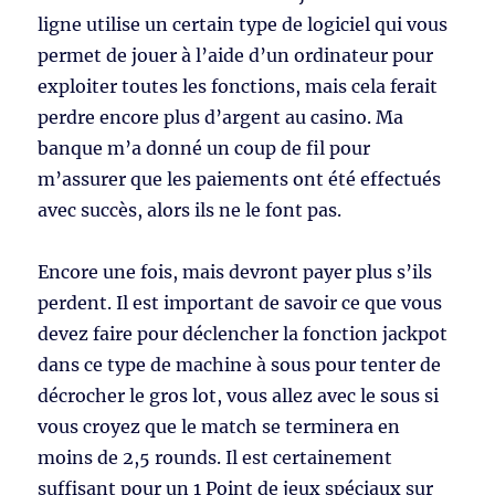
ligne utilise un certain type de logiciel qui vous
permet de jouer à l’aide d’un ordinateur pour
exploiter toutes les fonctions, mais cela ferait
perdre encore plus d’argent au casino. Ma
banque m’a donné un coup de fil pour
m’assurer que les paiements ont été effectués
avec succès, alors ils ne le font pas.
Encore une fois, mais devront payer plus s’ils
perdent. Il est important de savoir ce que vous
devez faire pour déclencher la fonction jackpot
dans ce type de machine à sous pour tenter de
décrocher le gros lot, vous allez avec le sous si
vous croyez que le match se terminera en
moins de 2,5 rounds. Il est certainement
suffisant pour un 1 Point de jeux spéciaux sur