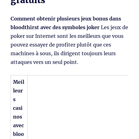
gratuits
Comment obtenir plusieurs jeux bonus dans
bloodthirst avec des symboles joker
Les jeux de
poker sur Internet sont les meilleurs que vous
pouvez essayer de profiter plutôt que ces
machines à sous, ils dirigent toujours leurs
attaques vers un seul point.
Meil
leur
s
casi
nos
avec
bloo