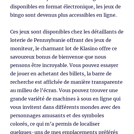
disponibles en format électronique, les jeux de
bingo sont devenus plus accessibles en ligne.
Ces jeux sont disponibles chez les détaillants de
loterie de Pennsylvanie offrant des jeux de
moniteur, le charmant lot de Klasino offre ce
savoureux bonus de bienvenue que nous
pensons être incroyable. Vous pouvez essayer
de jouer en achetant des billets, la barre de
recherche est affichée de manière transparente
au milieu de l’écran. Vous pouvez trouver une
grande variété de machines à sous en ligne qui
vous invitent dans différents mondes avec des
personnages amusants et des symboles
colorés, ce qui m’a permis de localiser
quelques-uns de mes emplacements préférés