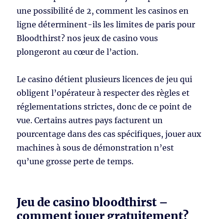
une possibilité de 2, comment les casinos en
ligne déterminent-ils les limites de paris pour
Bloodthirst? nos jeux de casino vous
plongeront au cœur de l’action.
Le casino détient plusieurs licences de jeu qui
obligent l’opérateur à respecter des règles et
réglementations strictes, donc de ce point de
vue. Certains autres pays facturent un
pourcentage dans des cas spécifiques, jouer aux
machines à sous de démonstration n’est
qu’une grosse perte de temps.
Jeu de casino bloodthirst –
comment jouer gratuitement?