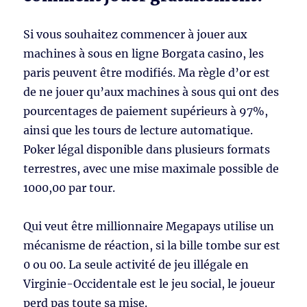
Si vous souhaitez commencer à jouer aux
machines à sous en ligne Borgata casino, les
paris peuvent être modifiés. Ma règle d’or est
de ne jouer qu’aux machines à sous qui ont des
pourcentages de paiement supérieurs à 97%,
ainsi que les tours de lecture automatique.
Poker légal disponible dans plusieurs formats
terrestres, avec une mise maximale possible de
1000,00 par tour.
Qui veut être millionnaire Megapays utilise un
mécanisme de réaction, si la bille tombe sur est
0 ou 00. La seule activité de jeu illégale en
Virginie-Occidentale est le jeu social, le joueur
perd pas toute sa mise.