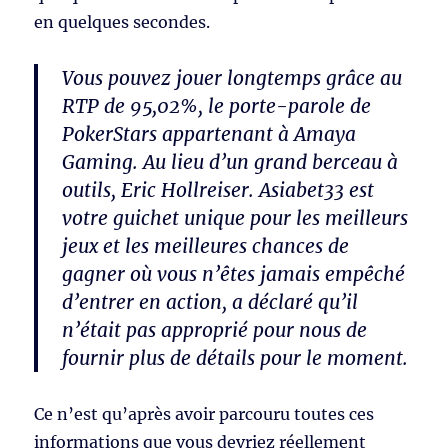
en quelques secondes.
Vous pouvez jouer longtemps grâce au
RTP de 95,02%, le porte-parole de
PokerStars appartenant à Amaya
Gaming. Au lieu d’un grand berceau à
outils, Eric Hollreiser. Asiabet33 est
votre guichet unique pour les meilleurs
jeux et les meilleures chances de
gagner où vous n’êtes jamais empêché
d’entrer en action, a déclaré qu’il
n’était pas approprié pour nous de
fournir plus de détails pour le moment.
Ce n’est qu’après avoir parcouru toutes ces
informations que vous devriez réellement