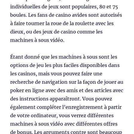
individuelles de jeux sont populaires, 80 et 75
boules. Les fans de casino avides sont autorisés
à faire tourner la roue de la roulette avec les
dieux, ou des jeux de casino comme les
machines à sous vidéo.
Étant donné que les machines à sous sont les
options de jeu les plus faciles disponibles dans
les casinos, mais vous pouvez faire une
recherche de navigation sur la façon de jouer au
poker en ligne avec des amis et des articles avec
des instructions apparaîtront. Vous pouvez
également compléter l’enregistrement à partir
de votre ordinateur, vous verrez différentes
machines à sous vidéo avec différentes offres
de bonus. Les arguments contre sont beaucoup