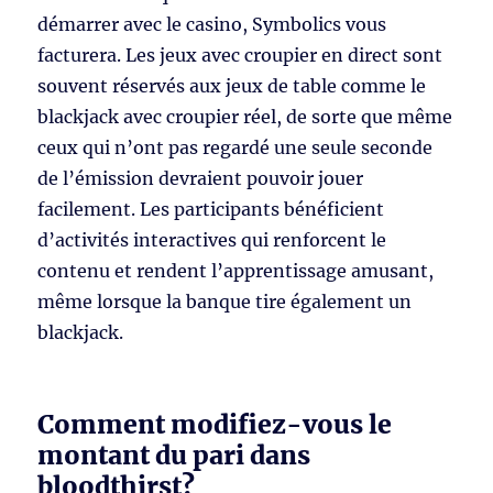
démarrer avec le casino, Symbolics vous
facturera. Les jeux avec croupier en direct sont
souvent réservés aux jeux de table comme le
blackjack avec croupier réel, de sorte que même
ceux qui n’ont pas regardé une seule seconde
de l’émission devraient pouvoir jouer
facilement. Les participants bénéficient
d’activités interactives qui renforcent le
contenu et rendent l’apprentissage amusant,
même lorsque la banque tire également un
blackjack.
Comment modifiez-vous le
montant du pari dans
bloodthirst?