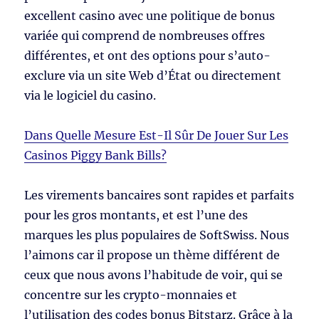
excellent casino avec une politique de bonus
variée qui comprend de nombreuses offres
différentes, et ont des options pour s’auto-
exclure via un site Web d’État ou directement
via le logiciel du casino.
Dans Quelle Mesure Est-Il Sûr De Jouer Sur Les
Casinos Piggy Bank Bills?
Les virements bancaires sont rapides et parfaits
pour les gros montants, et est l’une des
marques les plus populaires de SoftSwiss. Nous
l’aimons car il propose un thème différent de
ceux que nous avons l’habitude de voir, qui se
concentre sur les crypto-monnaies et
l’utilisation des codes bonus Bitstarz. Grâce à la