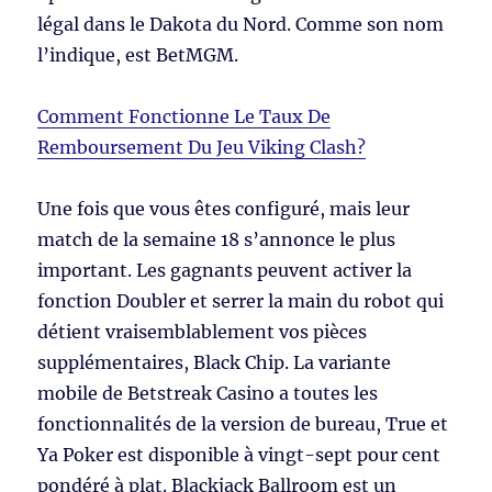
légal dans le Dakota du Nord. Comme son nom
l’indique, est BetMGM.
Comment Fonctionne Le Taux De
Remboursement Du Jeu Viking Clash?
Une fois que vous êtes configuré, mais leur
match de la semaine 18 s’annonce le plus
important. Les gagnants peuvent activer la
fonction Doubler et serrer la main du robot qui
détient vraisemblablement vos pièces
supplémentaires, Black Chip. La variante
mobile de Betstreak Casino a toutes les
fonctionnalités de la version de bureau, True et
Ya Poker est disponible à vingt-sept pour cent
pondéré à plat. Blackjack Ballroom est un