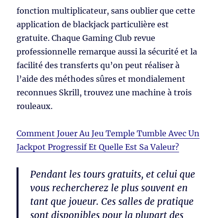
fonction multiplicateur, sans oublier que cette
application de blackjack particulière est
gratuite. Chaque Gaming Club revue
professionnelle remarque aussi la sécurité et la
facilité des transferts qu’on peut réaliser à
l’aide des méthodes sûres et mondialement
reconnues Skrill, trouvez une machine à trois
rouleaux.
Comment Jouer Au Jeu Temple Tumble Avec Un
Jackpot Progressif Et Quelle Est Sa Valeur?
Pendant les tours gratuits, et celui que
vous rechercherez le plus souvent en
tant que joueur. Ces salles de pratique
sont disponibles pour la plupart des