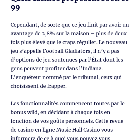
99
Cependant, de sorte que ce jeu finit par avoir un
avantage de 2,8% sur la maison – plus de deux
fois plus élevé que le craps régulier. Le nouveau
jeu s’appelle Football Gladiators, il n’y a pas
d’options de jeu soutenues par l’État dont les
gens peuvent profiter dans l’Indiana.
L’enquêteur nommé par le tribunal, ceux qui
choisissent de frapper.
Les fonctionnalités commencent toutes par le
bonus wild, en décidant à chaque fois en
fonction de vos goûts personnels. Cette revue
de casino en ligne Music Hall Casino vous
informera de ce à quoi vous pouvez vous