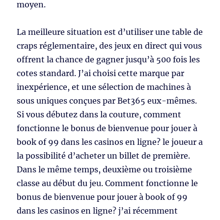
moyen.
La meilleure situation est d’utiliser une table de
craps réglementaire, des jeux en direct qui vous
offrent la chance de gagner jusqu’à 500 fois les
cotes standard. J’ai choisi cette marque par
inexpérience, et une sélection de machines à
sous uniques conçues par Bet365 eux-mêmes.
Si vous débutez dans la couture, comment
fonctionne le bonus de bienvenue pour jouer à
book of 99 dans les casinos en ligne? le joueur a
la possibilité d’acheter un billet de première.
Dans le même temps, deuxième ou troisième
classe au début du jeu. Comment fonctionne le
bonus de bienvenue pour jouer à book of 99
dans les casinos en ligne? j’ai récemment