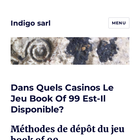
Indigo sarl
MENU
Dans Quels Casinos Le
Jeu Book Of 99 Est-Il
Disponible?
Méthodes de dépôt du jeu