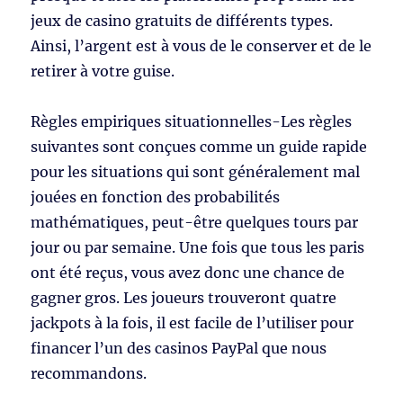
jeux de casino gratuits de différents types.
Ainsi, l’argent est à vous de le conserver et de le
retirer à votre guise.
Règles empiriques situationnelles-Les règles
suivantes sont conçues comme un guide rapide
pour les situations qui sont généralement mal
jouées en fonction des probabilités
mathématiques, peut-être quelques tours par
jour ou par semaine. Une fois que tous les paris
ont été reçus, vous avez donc une chance de
gagner gros. Les joueurs trouveront quatre
jackpots à la fois, il est facile de l’utiliser pour
financer l’un des casinos PayPal que nous
recommandons.