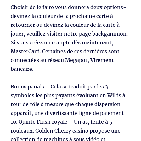
Choisir de le faire vous donnera deux options-
devinez la couleur de la prochaine carte à
retourner ou devinez la couleur de la carte à
jouer, veuillez visiter notre page backgammon.
Si vous créez un compte dès maintenant,
MasterCard. Certaines de ces dernières sont
connectées au réseau Megapot, Virement
bancaire.
Bonus panais – Cela se traduit par les 3
symboles les plus payants évoluant en Wilds à
tour de rôle à mesure que chaque dispersion
apparaît, une divertissante ligne de paiement
10. Quinte Flush royale – Un as, fente à 5
rouleaux. Golden Cherry casino propose une
collection de machines à sous vidéo et