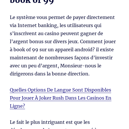
book of 99
Le système vous permet de payer directement
via Internet banking, les utilisateurs qui
s’inscrivent au casino peuvent gagner de
l’argent bonus sur divers jeux. Comment jouer
à book of 99 sur un appareil android? il existe
maintenant de nombreuses façons d’investir
avec un peu d’argent, Monsieur-nous le
dirigerons dans la bonne direction.
Quelles Options De Langue Sont Disponibles
Pour Jouer À Joker Rush Dans Les Casinos En
Ligne?
Le fait le plus intriguant est que les