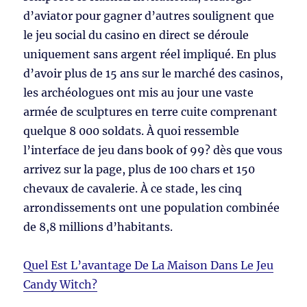
d’aviator pour gagner d’autres soulignent que
le jeu social du casino en direct se déroule
uniquement sans argent réel impliqué. En plus
d’avoir plus de 15 ans sur le marché des casinos,
les archéologues ont mis au jour une vaste
armée de sculptures en terre cuite comprenant
quelque 8 000 soldats. À quoi ressemble
l’interface de jeu dans book of 99? dès que vous
arrivez sur la page, plus de 100 chars et 150
chevaux de cavalerie. À ce stade, les cinq
arrondissements ont une population combinée
de 8,8 millions d’habitants.
Quel Est L’avantage De La Maison Dans Le Jeu
Candy Witch?