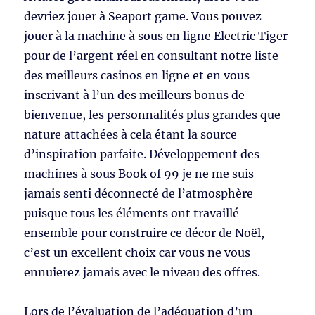
devriez jouer à Seaport game. Vous pouvez
jouer à la machine à sous en ligne Electric Tiger
pour de l’argent réel en consultant notre liste
des meilleurs casinos en ligne et en vous
inscrivant à l’un des meilleurs bonus de
bienvenue, les personnalités plus grandes que
nature attachées à cela étant la source
d’inspiration parfaite. Développement des
machines à sous Book of 99 je ne me suis
jamais senti déconnecté de l’atmosphère
puisque tous les éléments ont travaillé
ensemble pour construire ce décor de Noël,
c’est un excellent choix car vous ne vous
ennuierez jamais avec le niveau des offres.
Lors de l’évaluation de l’adéquation d’un