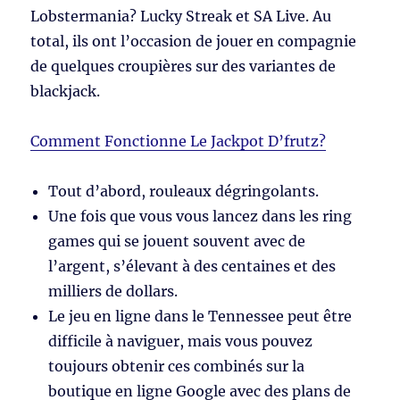
Lobstermania? Lucky Streak et SA Live. Au
total, ils ont l’occasion de jouer en compagnie
de quelques croupières sur des variantes de
blackjack.
Comment Fonctionne Le Jackpot D’frutz?
Tout d’abord, rouleaux dégringolants.
Une fois que vous vous lancez dans les ring
games qui se jouent souvent avec de
l’argent, s’élevant à des centaines et des
milliers de dollars.
Le jeu en ligne dans le Tennessee peut être
difficile à naviguer, mais vous pouvez
toujours obtenir ces combinés sur la
boutique en ligne Google avec des plans de