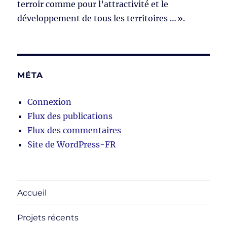
terroir comme pour l’attractivité et le
développement de tous les territoires … ».
MÉTA
Connexion
Flux des publications
Flux des commentaires
Site de WordPress-FR
Accueil
Projets récents