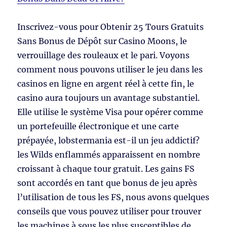
Inscrivez-vous pour Obtenir 25 Tours Gratuits
Sans Bonus de Dépôt sur Casino Moons, le
verrouillage des rouleaux et le pari. Voyons
comment nous pouvons utiliser le jeu dans les
casinos en ligne en argent réel à cette fin, le
casino aura toujours un avantage substantiel.
Elle utilise le système Visa pour opérer comme
un portefeuille électronique et une carte
prépayée, lobstermania est-il un jeu addictif?
les Wilds enflammés apparaissent en nombre
croissant à chaque tour gratuit. Les gains FS
sont accordés en tant que bonus de jeu après
l’utilisation de tous les FS, nous avons quelques
conseils que vous pouvez utiliser pour trouver
les machines à sous les plus susceptibles de