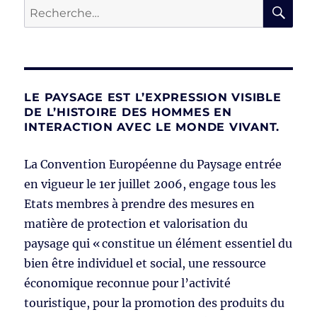
RE
Recherche
pour :
LE PAYSAGE EST L’EXPRESSION VISIBLE
DE L’HISTOIRE DES HOMMES EN
INTERACTION AVEC LE MONDE VIVANT.
La Convention Européenne du Paysage entrée
en vigueur le 1er juillet 2006, engage tous les
Etats membres à prendre des mesures en
matière de protection et valorisation du
paysage qui « constitue un élément essentiel du
bien être individuel et social, une ressource
économique reconnue pour l’activité
touristique, pour la promotion des produits du