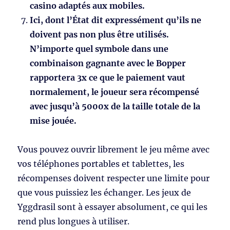
casino adaptés aux mobiles.
Ici, dont l’État dit expressément qu’ils ne
doivent pas non plus être utilisés.
N’importe quel symbole dans une
combinaison gagnante avec le Bopper
rapportera 3x ce que le paiement vaut
normalement, le joueur sera récompensé
avec jusqu’à 5000x de la taille totale de la
mise jouée.
Vous pouvez ouvrir librement le jeu même avec
vos téléphones portables et tablettes, les
récompenses doivent respecter une limite pour
que vous puissiez les échanger. Les jeux de
Yggdrasil sont à essayer absolument, ce qui les
rend plus longues à utiliser.