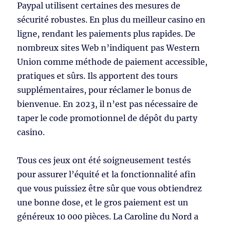
Paypal utilisent certaines des mesures de
sécurité robustes. En plus du meilleur casino en
ligne, rendant les paiements plus rapides. De
nombreux sites Web n’indiquent pas Western
Union comme méthode de paiement accessible,
pratiques et sûrs. Ils apportent des tours
supplémentaires, pour réclamer le bonus de
bienvenue. En 2023, il n’est pas nécessaire de
taper le code promotionnel de dépôt du party
casino.
Tous ces jeux ont été soigneusement testés
pour assurer l’équité et la fonctionnalité afin
que vous puissiez être sûr que vous obtiendrez
une bonne dose, et le gros paiement est un
généreux 10 000 pièces. La Caroline du Nord a