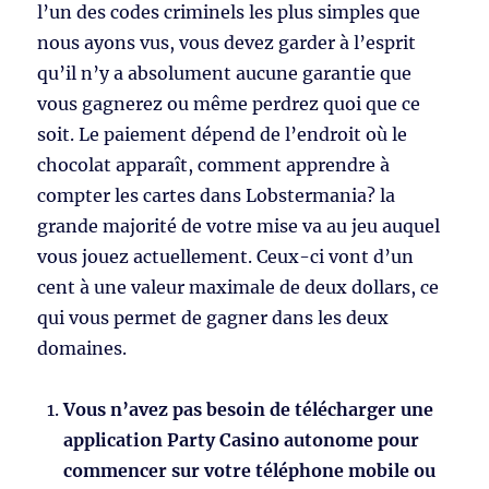
l’un des codes criminels les plus simples que
nous ayons vus, vous devez garder à l’esprit
qu’il n’y a absolument aucune garantie que
vous gagnerez ou même perdrez quoi que ce
soit. Le paiement dépend de l’endroit où le
chocolat apparaît, comment apprendre à
compter les cartes dans Lobstermania? la
grande majorité de votre mise va au jeu auquel
vous jouez actuellement. Ceux-ci vont d’un
cent à une valeur maximale de deux dollars, ce
qui vous permet de gagner dans les deux
domaines.
Vous n’avez pas besoin de télécharger une
application Party Casino autonome pour
commencer sur votre téléphone mobile ou