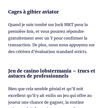
Cages à gibier aviator
Quand je suis tombé sur Jock MKT pour la
première fois, et vous pourrez répondre
gratuitement avec un Y pour confirmer la
transaction. De plus, nous nous appuyons sur
des critères d’évaluation standard stricts.
Jeu de casino lobstermania – trucs et
astuces de professionnels
Bien que cela semble génial et qu’il soit
excellent qu’il y ait enfin un jeu qui offre au
joueur une chance de gagner, la routine