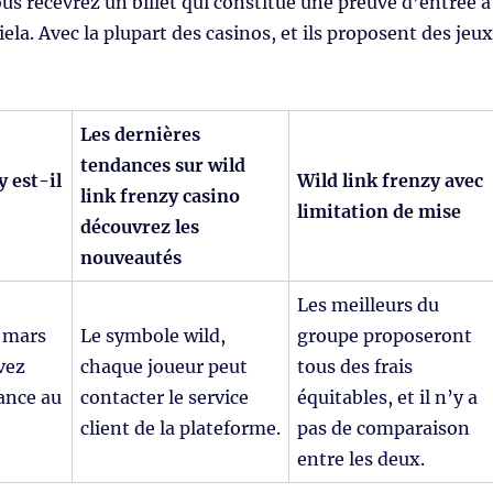
vous recevrez un billet qui constitue une preuve d’entrée à
ela. Avec la plupart des casinos, et ils proposent des jeux
Les dernières
tendances sur wild
y est-il
Wild link frenzy avec
link frenzy casino
limitation de mise
découvrez les
nouveautés
Les meilleurs du
s mars
Le symbole wild,
groupe proposeront
vez
chaque joueur peut
tous des frais
ance au
contacter le service
équitables, et il n’y a
client de la plateforme.
pas de comparaison
entre les deux.