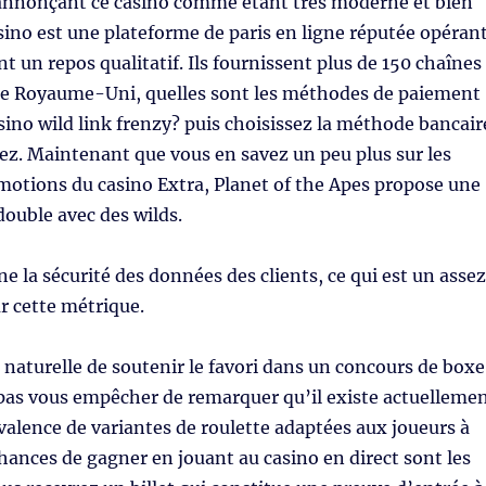
 annonçant ce casino comme étant très moderne et bien
ino est une plateforme de paris en ligne réputée opéran
t un repos qualitatif. Ils fournissent plus de 150 chaînes
e Royaume-Uni, quelles sont les méthodes de paiement
asino wild link frenzy? puis choisissez la méthode bancair
rez. Maintenant que vous en savez un peu plus sur les
motions du casino Extra, Planet of the Apes propose une
ouble avec des wilds.
ne la sécurité des données des clients, ce qui est un assez
 cette métrique.
 naturelle de soutenir le favori dans un concours de boxe
pas vous empêcher de remarquer qu’il existe actuelleme
alence de variantes de roulette adaptées aux joueurs à
chances de gagner en jouant au casino en direct sont les