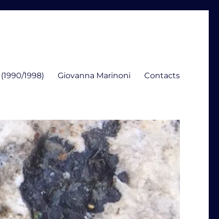
 (1990/1998)
Giovanna Marinoni
Contacts