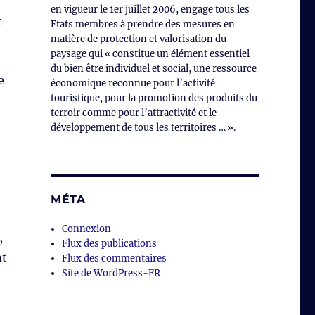
en vigueur le 1er juillet 2006, engage tous les
t
Etats membres à prendre des mesures en
matière de protection et valorisation du
paysage qui « constitue un élément essentiel
du bien être individuel et social, une ressource
e
économique reconnue pour l’activité
touristique, pour la promotion des produits du
terroir comme pour l’attractivité et le
développement de tous les territoires … ».
MÉTA
Connexion
,
Flux des publications
nt
Flux des commentaires
Site de WordPress-FR