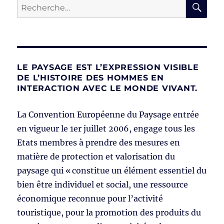
RE
Recherche
pour :
LE PAYSAGE EST L’EXPRESSION VISIBLE
DE L’HISTOIRE DES HOMMES EN
INTERACTION AVEC LE MONDE VIVANT.
La Convention Européenne du Paysage entrée
en vigueur le 1er juillet 2006, engage tous les
Etats membres à prendre des mesures en
matière de protection et valorisation du
paysage qui « constitue un élément essentiel du
bien être individuel et social, une ressource
économique reconnue pour l’activité
touristique, pour la promotion des produits du