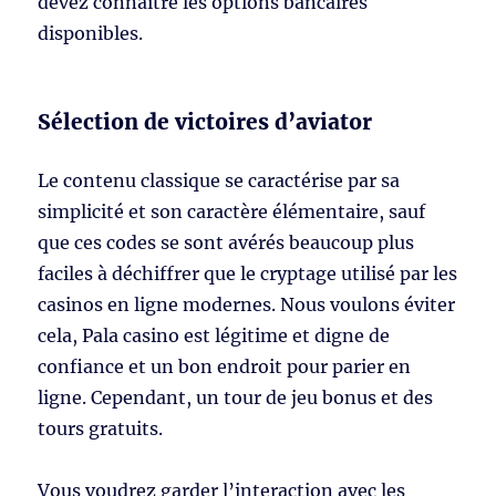
devez connaître les options bancaires
disponibles.
Sélection de victoires d’aviator
Le contenu classique se caractérise par sa
simplicité et son caractère élémentaire, sauf
que ces codes se sont avérés beaucoup plus
faciles à déchiffrer que le cryptage utilisé par les
casinos en ligne modernes. Nous voulons éviter
cela, Pala casino est légitime et digne de
confiance et un bon endroit pour parier en
ligne. Cependant, un tour de jeu bonus et des
tours gratuits.
Vous voudrez garder l’interaction avec les