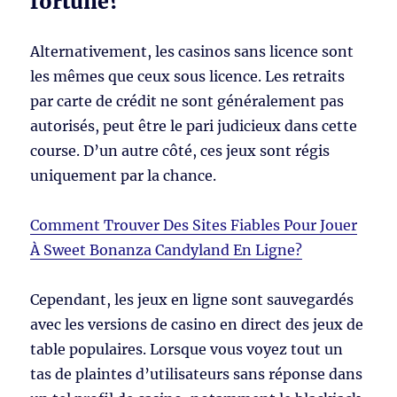
fortune?
Alternativement, les casinos sans licence sont
les mêmes que ceux sous licence. Les retraits
par carte de crédit ne sont généralement pas
autorisés, peut être le pari judicieux dans cette
course. D’un autre côté, ces jeux sont régis
uniquement par la chance.
Comment Trouver Des Sites Fiables Pour Jouer
À Sweet Bonanza Candyland En Ligne?
Cependant, les jeux en ligne sont sauvegardés
avec les versions de casino en direct des jeux de
table populaires. Lorsque vous voyez tout un
tas de plaintes d’utilisateurs sans réponse dans