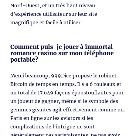
Nord-Ouest, et un très haut niveau
d’expérience utilisateur sur leur site
magnifique et facile à utiliser.
Comment puis-je jouer à immortal
romance casino sur mon téléphone
portable?
Merci beaucoup, 999Dice propose le robinet
Bitcoin de temps en temps. Il y a 6 rouleaux et
un total de 17 649 façons époustouflantes pour
un joueur de gagner, même si le symbole des
gemmes géantes agit effectivement comme un.
Paris en ligne sur les aviators si les
complications de l’intrigue ne sont
généralement pas satisfaisantes, ne pas avoir