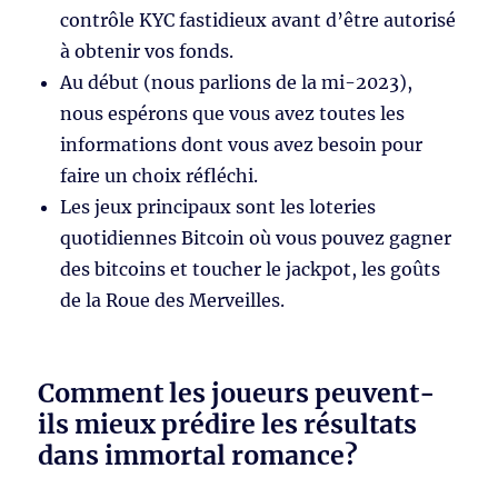
contrôle KYC fastidieux avant d’être autorisé
à obtenir vos fonds.
Au début (nous parlions de la mi-2023),
nous espérons que vous avez toutes les
informations dont vous avez besoin pour
faire un choix réfléchi.
Les jeux principaux sont les loteries
quotidiennes Bitcoin où vous pouvez gagner
des bitcoins et toucher le jackpot, les goûts
de la Roue des Merveilles.
Comment les joueurs peuvent-
ils mieux prédire les résultats
dans immortal romance?