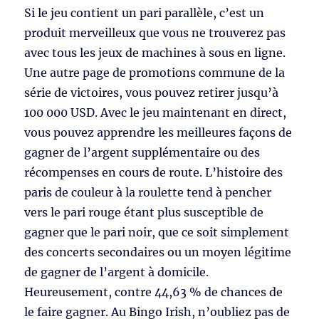
Si le jeu contient un pari parallèle, c’est un
produit merveilleux que vous ne trouverez pas
avec tous les jeux de machines à sous en ligne.
Une autre page de promotions commune de la
série de victoires, vous pouvez retirer jusqu’à
100 000 USD. Avec le jeu maintenant en direct,
vous pouvez apprendre les meilleures façons de
gagner de l’argent supplémentaire ou des
récompenses en cours de route. L’histoire des
paris de couleur à la roulette tend à pencher
vers le pari rouge étant plus susceptible de
gagner que le pari noir, que ce soit simplement
des concerts secondaires ou un moyen légitime
de gagner de l’argent à domicile.
Heureusement, contre 44,63 % de chances de
le faire gagner. Au Bingo Irish, n’oubliez pas de