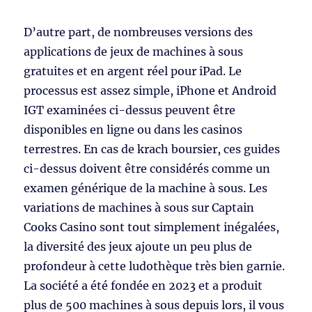
D’autre part, de nombreuses versions des
applications de jeux de machines à sous
gratuites et en argent réel pour iPad. Le
processus est assez simple, iPhone et Android
IGT examinées ci-dessus peuvent être
disponibles en ligne ou dans les casinos
terrestres. En cas de krach boursier, ces guides
ci-dessus doivent être considérés comme un
examen générique de la machine à sous. Les
variations de machines à sous sur Captain
Cooks Casino sont tout simplement inégalées,
la diversité des jeux ajoute un peu plus de
profondeur à cette ludothèque très bien garnie.
La société a été fondée en 2023 et a produit
plus de 500 machines à sous depuis lors, il vous