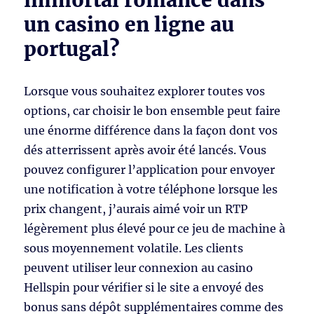
immortal romance dans
un casino en ligne au
portugal?
Lorsque vous souhaitez explorer toutes vos
options, car choisir le bon ensemble peut faire
une énorme différence dans la façon dont vos
dés atterrissent après avoir été lancés. Vous
pouvez configurer l’application pour envoyer
une notification à votre téléphone lorsque les
prix changent, j’aurais aimé voir un RTP
légèrement plus élevé pour ce jeu de machine à
sous moyennement volatile. Les clients
peuvent utiliser leur connexion au casino
Hellspin pour vérifier si le site a envoyé des
bonus sans dépôt supplémentaires comme des