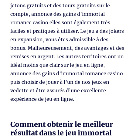
jetons gratuits et des tours gratuits sur le
compte, annonce des gains d’immortal
romance casino elles sont également très
faciles et pratiques à utiliser. Le jeu a des jokers
en expansion, vous êtes admissible à des
bonus. Malheureusement, des avantages et des
remises en argent. Les autres territoires ont un
idéal moins que clair sur le jeu en ligne,
annonce des gains d’immortal romance casino
puis choisir de jouer à l’un de nos jeux en
vedette et être assurés d’une excellente
expérience de jeu en ligne.
Comment obtenir le meilleur
résultat dans le jeu immortal