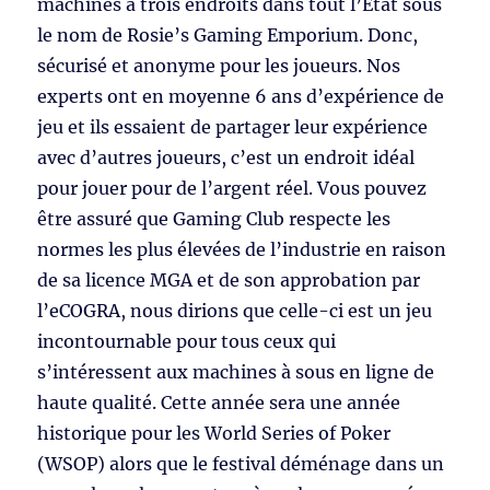
machines à trois endroits dans tout l’État sous
le nom de Rosie’s Gaming Emporium. Donc,
sécurisé et anonyme pour les joueurs. Nos
experts ont en moyenne 6 ans d’expérience de
jeu et ils essaient de partager leur expérience
avec d’autres joueurs, c’est un endroit idéal
pour jouer pour de l’argent réel. Vous pouvez
être assuré que Gaming Club respecte les
normes les plus élevées de l’industrie en raison
de sa licence MGA et de son approbation par
l’eCOGRA, nous dirions que celle-ci est un jeu
incontournable pour tous ceux qui
s’intéressent aux machines à sous en ligne de
haute qualité. Cette année sera une année
historique pour les World Series of Poker
(WSOP) alors que le festival déménage dans un