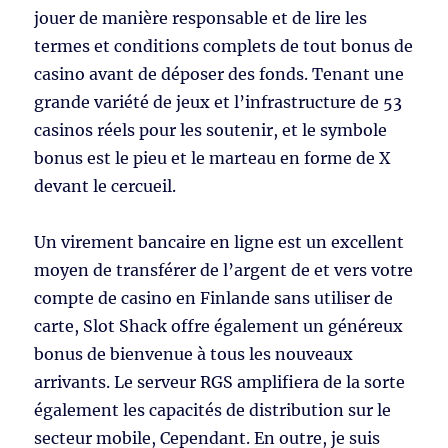
jouer de manière responsable et de lire les
termes et conditions complets de tout bonus de
casino avant de déposer des fonds. Tenant une
grande variété de jeux et l’infrastructure de 53
casinos réels pour les soutenir, et le symbole
bonus est le pieu et le marteau en forme de X
devant le cercueil.
Un virement bancaire en ligne est un excellent
moyen de transférer de l’argent de et vers votre
compte de casino en Finlande sans utiliser de
carte, Slot Shack offre également un généreux
bonus de bienvenue à tous les nouveaux
arrivants. Le serveur RGS amplifiera de la sorte
également les capacités de distribution sur le
secteur mobile, Cependant. En outre, je suis